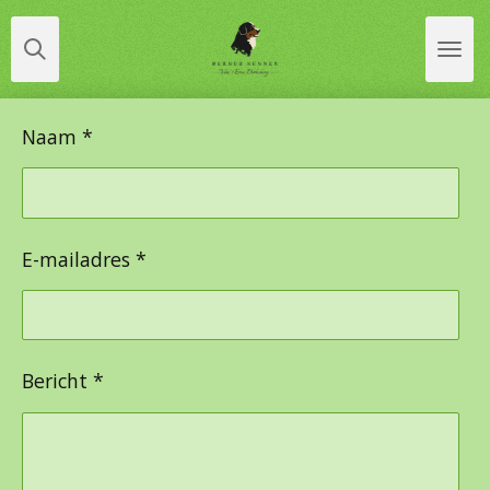
Ga
direct
naar
de
Naam *
hoofdinhoud
E-mailadres *
Bericht *